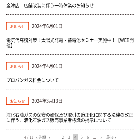
金津店 店舗改装に伴う一時休業のお知らせ
2024年6月01日
お知らせ
電気代高騰対策！太陽光発電・蓄電池セミナー実施中！【WEB開
催】
2024年4月01日
お知らせ
プロパンガス料金について
2024年3月13日
お知らせ
液化⽯油ガスの保安の確保及び取引の適正化に関する法律の改正
に伴う、液化⽯油ガス販売事業者標識の掲⽰について
4 / 11
« 先頭
«
...
2
3
4
5
6
...
»
最後 »