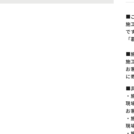
■
施
で
「
■
施
お
に
■
・
現
お
・
現
・