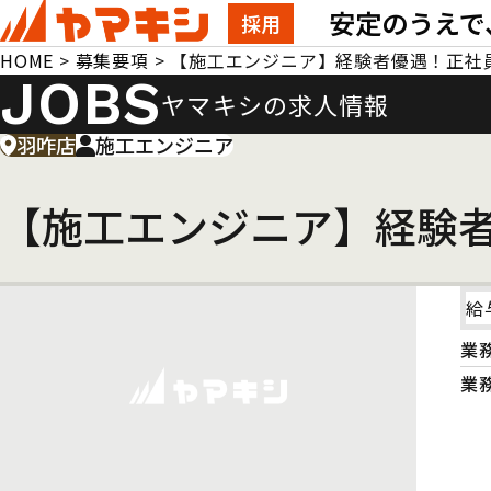
安定のうえで
採用
HOME
>
募集要項
>
【施工エンジニア】経験者優遇！正社
JOBS
ヤマキシの求人情報
羽咋店
施工エンジニア
【施工エンジニア】経験
給
業
業