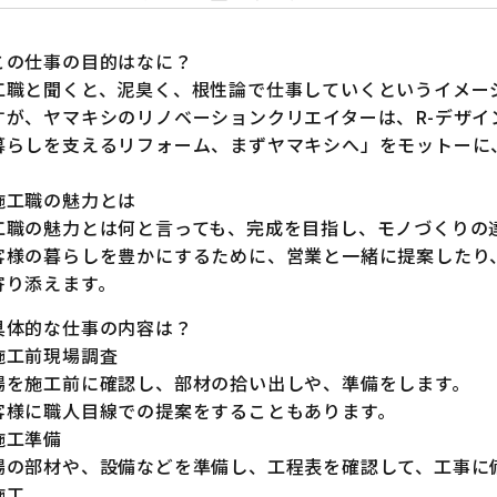
この仕事の目的はなに？
工職と聞くと、泥臭く、根性論で仕事していくというイメー
すが、ヤマキシのリノベーションクリエイターは、R-デザイ
暮らしを支えるリフォーム、まずヤマキシへ」をモットーに
施工職の魅力とは
工職の魅力とは何と言っても、完成を目指し、モノづくりの
客様の暮らしを豊かにするために、営業と一緒に提案したり
寄り添えます。
具体的な仕事の内容は？
施工前現場調査
場を施工前に確認し、部材の拾い出しや、準備をします。
客様に職人目線での提案をすることもあります。
施工準備
場の部材や、設備などを準備し、工程表を確認して、工事に
施工