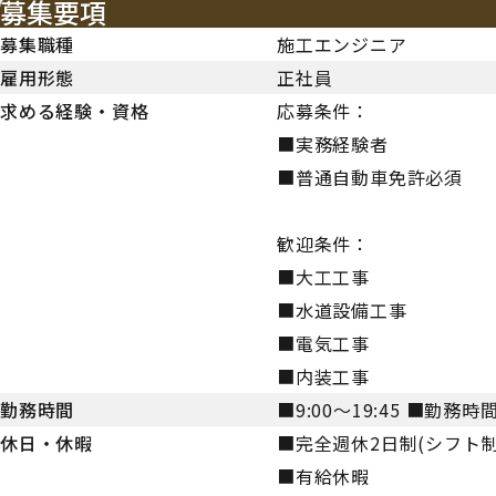
募集要項
募集職種
施工エンジニア
雇用形態
正社員
求める経験・資格
応募条件：
■実務経験者
■普通自動車免許必須
歓迎条件：
■大工工事
■水道設備工事
■電気工事
■内装工事
勤務時間
■9:00～19:45 ■勤
休日・休暇
■完全週休2日制(シフト制
■有給休暇