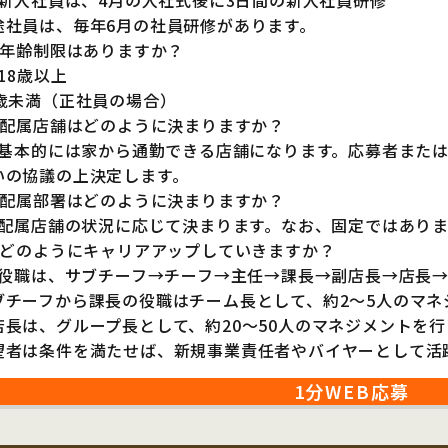
2.新入社員は、4月の入社式後に3日間の新入社員研修
途社員は、毎年6月の社員研修があります。
4.年齢制限はありますか？
.18歳以上
0歳未満（正社員の場合）
5.配属店舗はどのように決まりますか？
5.基本的には家から通勤できる店舗になります。応募者また
いの協議の上決定します。
6.配属部署はどのように決まりますか？
6.配属店舗の状況に応じて決まります。なお、固定ではあり
6.どのようにキャリアアップしていきますか？
6.役職は、サブチーフ→チーフ→主任→課長→副店長→店長
ブチーフから課長の役職はチーム長として、約2～5人のマネ
店長は、グループ長として、約20～50人のマネジメントを行
望者は条件を満たせば、新規事業責任者やバイヤーとして活
1分WEB応募