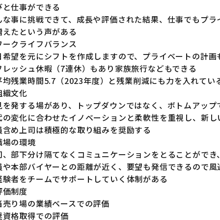
びと仕事ができる
んな事に挑戦できて、成長や評価された結果、仕事でもプラ
増えたという声がある
ワークライフバランス
日希望を元にシフトを作成しますので、プライベートの計画
フレッシュ休暇（7連休）もあり家族旅行などもできる
平均残業時間5.7（2023年度）と残業削減にも力を入れてい
組織文化
見を発する場があり、トップダウンではなく、ボトムアップ
代の変化に合わせたイノベーションと柔軟性を重視し、新し
員含め上司は積極的な取り組みを奨励する
職場の環境
司、部下分け隔てなくコミュニケーションをとることができ
員や本部バイヤーとの距離が近く、要望も発信できるので風
経験者をチームでサポートしていく体制がある
評価制度
当売り場の業績ベースでの評価
奨資格取得での評価