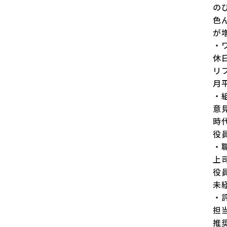
の
色
が
・
休
リ
月
・
意
時
役
・
上
役
未
・
担
推