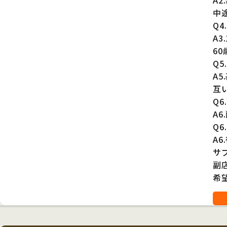
A
中
Q
A3
6
Q
A
互
Q
A
Q
A
サ
副
希