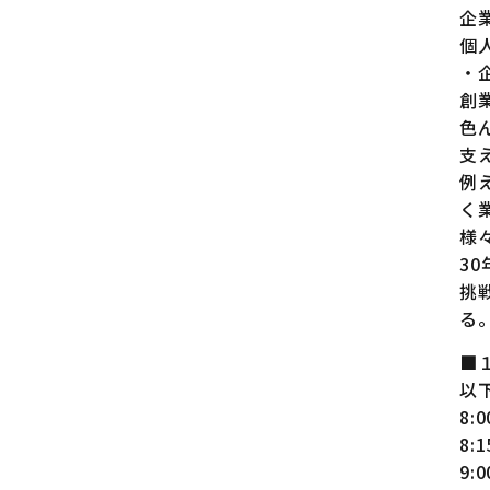
企
個
・
創
色
支
例
く
様
3
挑
る
■
以
8:
8:
9: