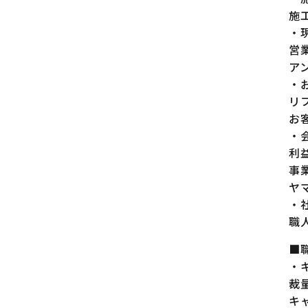
施
・
営
ア
・
リ
お
・
利
事
ヤ
・
職
■
・
裁
キ