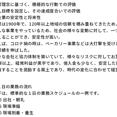
業理念に基づく、積極的な行動での評価
人目標を設定し、その達成度合いでの評価
企業の安定性と将来性
業は1900年で、120年以上地域の信頼を積み重ねてきたた
んな事業をやっているため、社会の様々な変動に対して、一
えることができ、安定性が高い。
えば、コロナ禍の時は、ベーカリー事業などは大打撃を受け
業績を伸ばした。
々な会社と協力体制を築いていて、様々なリスクに対してお
0年以上、経常利益が黒字であり、借入金も少なく、安定し
戦することを奨励する風土であり、時代の変化に合わせて経
。
１日の業務の流れ
下は、標準的な１日の業務スケジュールの一例です。
00 出社・朝礼
15 現場準備
00 現場到着・養生