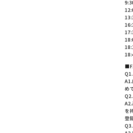
9:
12
13
16
17
18
18
18
■F
Q
A
め
Q
A
を
登
Q