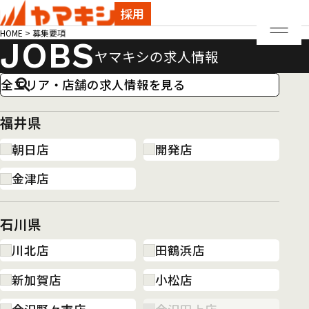
採用
HOME
>
募集要項
JOBS
ヤマキシの求人情報
全エリア・店舗の求人情報を見る
福井県
朝日店
開発店
金津店
石川県
川北店
田鶴浜店
新加賀店
小松店